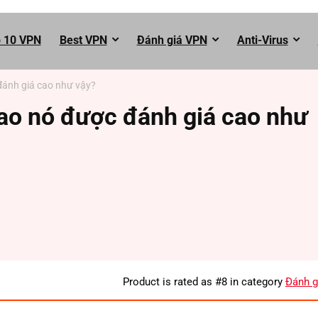
 10 VPN
Best VPN
Đánh giá VPN
Anti-Virus
đánh giá cao như vậy?
sao nó được đánh giá cao như
Product is rated as
#8
in category
Đánh g