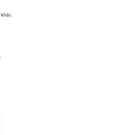
 khác
n