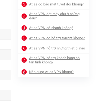
2
Atlas có bảo mật tuyệt đối không?
Atlas VPN đặt máy chủ ở những
3
đâu?
4
Atlas VPN có nhanh không?
5
Atlas VPN có hỗ trợ torrent không?
6
Atlas VPN hỗ trợ những thiết bị nào
Atlas VPN hỗ trợ khách hàng có
7
tận tình không?
8
Nên dùng Atlas VPN không?