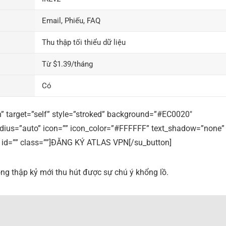
Email, Phiếu, FAQ
Thu thập tối thiểu dữ liệu
Từ $1.39/tháng
Có
” target=”self” style=”stroked” background=”#EC0020″
adius=”auto” icon=”” icon_color=”#FFFFFF” text_shadow=”none”
=”” id=”” class=””]ĐĂNG KÝ ATLAS VPN[/su_button]
ong thập kỷ mới thu hút được sự chú ý khổng lồ.