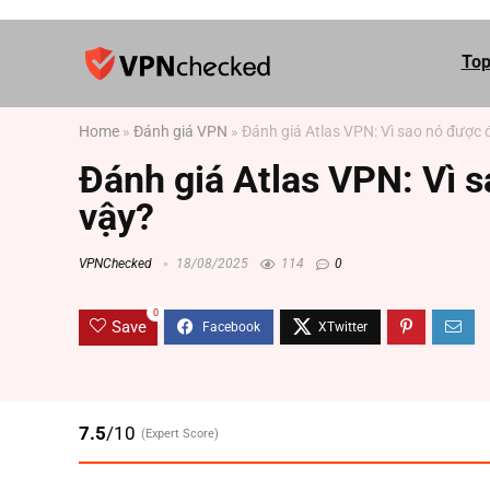
Top
Home
»
Đánh giá VPN
»
Đánh giá Atlas VPN: Vì sao nó được 
Đánh giá Atlas VPN: Vì 
vậy?
VPNChecked
18/08/2025
114
0
0
Save
7.5
/10
(Expert Score)