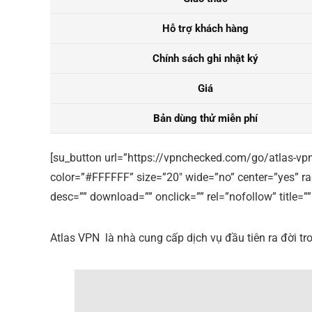
Hỗ trợ khách hàng
Chính sách ghi nhật ký
Giá
Bản dùng thử miễn phí
[su_button url=”https://vpnchecked.com/go/atlas-vpn
color=”#FFFFFF” size=”20″ wide=”no” center=”yes” r
desc=”” download=”” onclick=”” rel=”nofollow” title
Atlas VPN là nhà cung cấp dịch vụ đầu tiên ra đời tr