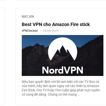
BEST VPN
Best VPN cho Amazon Fire stick
VPNChecked
18/08/2025
Nếu bạn quyết định nói lời tạm biệt với các TV Box cũ
của mình, hãy làm quen ngay với các thiết bị Amazon
Fire Stick, Fire TV hoặc Fire Cube giúp phát trực tuyến
vô cùng dễ dàng. Chúng có thể mang ...