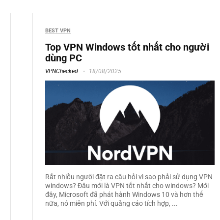
BEST VPN
Top VPN Windows tốt nhất cho người
dùng PC
VPNChecked
18/08/2025
Rất nhiều người đặt ra câu hỏi vì sao phải sử dụng VPN
windows? Đâu mới là VPN tốt nhất cho windows? Mới
đây, Microsoft đã phát hành Windows 10 và hơn thế
nữa, nó miễn phí. Với quảng cáo tích hợp, ...