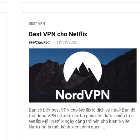
BEST VPN
Best VPN cho Netflix
VPNChecked
18/08/2025
Bạn có biết best VPN cho Netflix là dịch vụ nào? Bạn đã
thử dùng VPN để xem các bộ phim chỉ được chiếu trên
Netflix Mỹ? Netflix ngày càng trở nên phổ biến ở Việt
Nam như là một kênh xem phim quen ...