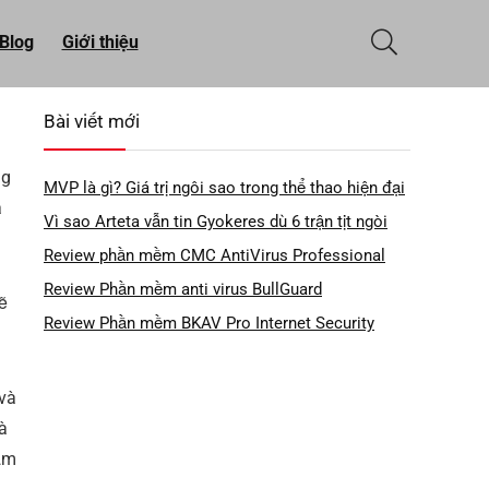
Blog
Giới thiệu
Bài viết mới
ng
MVP là gì? Giá trị ngôi sao trong thể thao hiện đại
à
Vì sao Arteta vẫn tin Gyokeres dù 6 trận tịt ngòi
Review phần mềm CMC AntiVirus Professional
Review Phần mềm anti virus BullGuard
ẽ
Review Phần mềm BKAV Pro Internet Security
 và
à
đảm