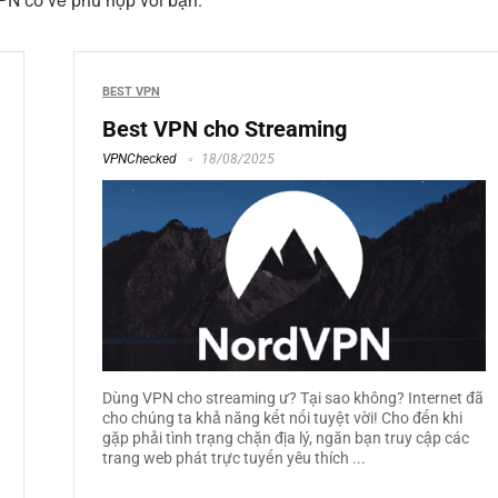
PN có vẻ phù hợp với bạn.
BEST VPN
Best VPN cho Streaming
VPNChecked
18/08/2025
Dùng VPN cho streaming ư? Tại sao không? Internet đã
cho chúng ta khả năng kết nối tuyệt vời! Cho đến khi
gặp phải tình trạng chặn địa lý, ngăn bạn truy cập các
trang web phát trực tuyến yêu thích ...