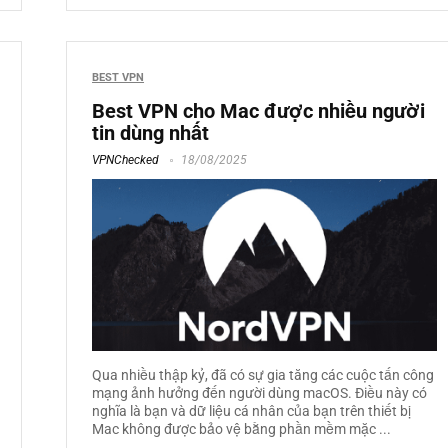
BEST VPN
Best VPN cho Mac được nhiều người
tin dùng nhất
VPNChecked
18/08/2025
Qua nhiều thập kỷ, đã có sự gia tăng các cuộc tấn công
mạng ảnh hưởng đến người dùng macOS. Điều này có
nghĩa là bạn và dữ liệu cá nhân của bạn trên thiết bị
Mac không được bảo vệ bằng phần mềm mặc ...