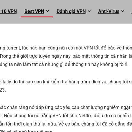
 10 VPN
Best VPN
Đánh giá VPN
Anti-Virus
ng torrent, lúc nào bạn cũng nên có một VPN tốt để bảo vệ thô
Trong thế giới trực tuyến ngày nay, bảo mật thông tin cá nhân l
ng ta nên làm tất cả những gì để thông tin này không bị rò rỉ.
là lý do tại sao sau khi kiểm tra hàng trăm dịch vụ, chúng tôi s
23.
hắc chắn rằng nó đáp ứng các yêu cầu chất lượng nghiêm ngặt
 Nếu chúng tôi nói rằng VPN tốt cho Netflix, điều đó có nghĩa l
n tốn thời gian thử lại nữa. Về cơ bản, chúng tôi đã cố gắng 