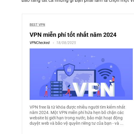
bảo rằng tất cả những gì bạn phải làm là chọn một V
BEST VPN
VPN miễn phí tốt nhất năm 2024
VPNChecked
18/08/2025
VPN free là từ khóa được nhiều người tìm kiếm nhất
năm 2024. Một VPN miễn phí hứa hẹn bỏ chặn các
website bị giới hạn trong nước, bảo mật hoạt động
duyệt web và bảo vệ quyền riêng tư của bạn - và ...