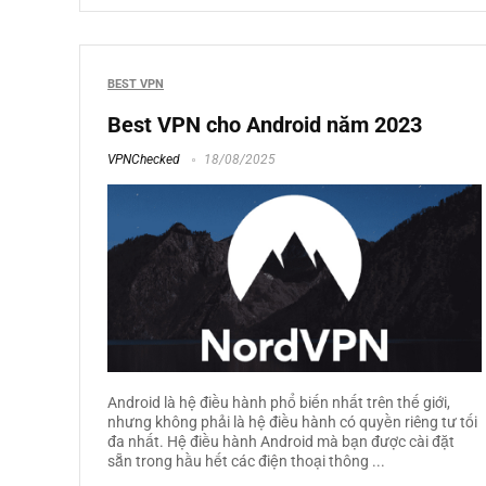
BEST VPN
Best VPN cho Android năm 2023
VPNChecked
18/08/2025
Android là hệ điều hành phổ biến nhất trên thế giới,
nhưng không phải là hệ điều hành có quyền riêng tư tối
đa nhất. Hệ điều hành Android mà bạn được cài đặt
sẵn trong hầu hết các điện thoại thông ...