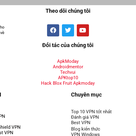
Theo dõi chúng tôi
cho
 về
Đối tác của chúng tôi
ApkModay
Androidmentor
Techvui
APKtop10
Hack Blox Fruit Apkmoday
N
Chuyên mục
Top 10 VPN tốt nhất
VPN
Đánh giá VPN
Best VPN
Shield VPN
Blog kiến thức
st VPN
VPN Windows