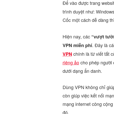
Để vào được trang websi
trình duyệt như: Window
Cốc một cách dễ dàng th
Hiện nay, các
“vượt tườ
. Đây là c
VPN miễn phí
chính là từ viết tắt
VPN
riêng ảo
cho phép người d
dưới dạng ẩn danh.
Dùng VPN không chỉ giúp
còn giúp việc kết nối mạ
mạng internet công cộng
đó.