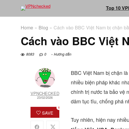
Top 10 VP
Home
»
Blog
»
Cách vào BBC Việt Nam bị chặn b
Cách vào BBC Việt 
8083
0
Hướng dẫn
BBC Việt Nam bị chặn là 
nhiều biện pháp khác nha
chính trị nước ta bảo vệ 
VPNCHECKED
23/02/2026
dâm tục tĩu, chống phá n
6
SAVE
Tuy nhiên, hiện nay nhiề