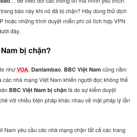
… để theo dõi các thông tin mà mình yêu thích.
mbao
trang báo này khi nó đã bị chặn? Hãy dùng thử dịch
IP hoặc những trình duyệt miễn phí có tích hợp VPN
dưới đây.
t Nam bị chặn?
ite như
,
,
cũng nằm
VOA
Danlambao
BBC Việt Nam
a các nhà mạng Việt Nam khiến người đọc không thể
nhân
là do sự kiểm duyệt
BBC Việt Nam bị chặn
 chẽ với nhiều biện pháp khác nhau về mặt pháp lý lẫn
ệt Nam yêu cầu các nhà mạng chặn tất cả các trang