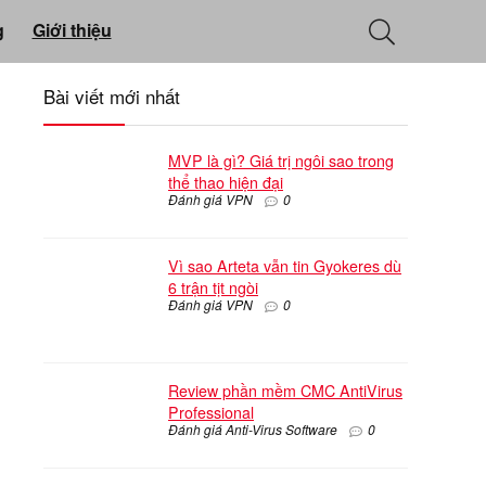
g
Giới thiệu
Bài viết mới nhất
MVP là gì? Giá trị ngôi sao trong
thể thao hiện đại
Đánh giá VPN
0
Vì sao Arteta vẫn tin Gyokeres dù
6 trận tịt ngòi
Đánh giá VPN
0
Review phần mềm CMC AntiVirus
Professional
Đánh giá Anti-Virus Software
0