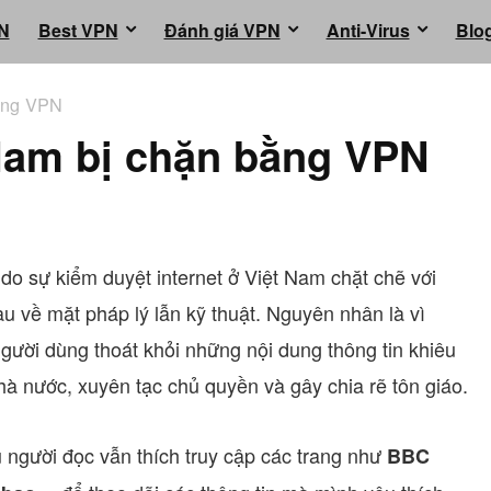
N
Best VPN
Đánh giá VPN
Anti-Virus
Blo
ằng VPN
Nam bị chặn bằng VPN
do sự kiểm duyệt internet ở Việt Nam chặt chẽ với
u về mặt pháp lý lẫn kỹ thuật. Nguyên nhân là vì
người dùng thoát khỏi những nội dung thông tin khiêu
hà nước, xuyên tạc chủ quyền và gây chia rẽ tôn giáo.
u người đọc vẫn thích truy cập các trang như
BBC