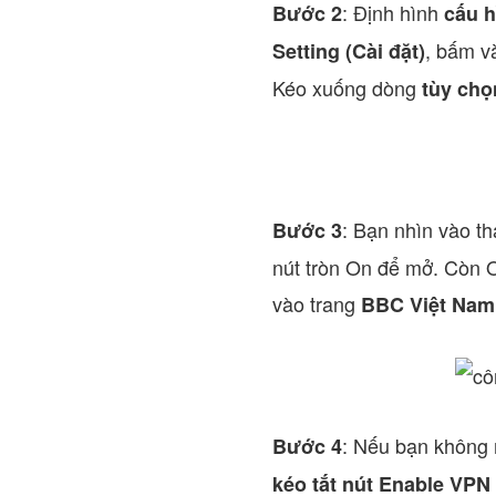
: Định hình
Bước 2
cấu h
, bấm 
Setting (Cài đặt)
Kéo xuống dòng
tùy chọ
: Bạn nhìn vào t
Bước 3
nút tròn On để mở. Còn O
vào trang
BBC Việt Nam
: Nếu bạn không
Bước 4
kéo tắt nút Enable VPN