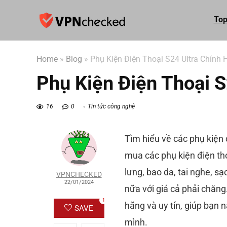
Top
Home
»
Blog
»
Phụ Kiện Điện Thoại S24 Ultra Chính 
Phụ Kiện Điện Thoại S
16
0
Tin tức công nghệ
Tìm hiểu về các phụ kiện 
mua các phụ kiện điện th
lưng, bao da, tai nghe, s
VPNCHECKED
22/01/2024
nữa với giá cả phải chăng
1
hãng và uy tín, giúp bạn 
SAVE
mình.