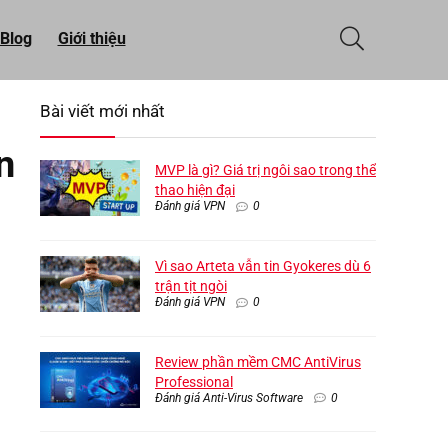
Blog
Giới thiệu
Bài viết mới nhất
n
MVP là gì? Giá trị ngôi sao trong thể
thao hiện đại
Đánh giá VPN
0
Vì sao Arteta vẫn tin Gyokeres dù 6
trận tịt ngòi
Đánh giá VPN
0
Review phần mềm CMC AntiVirus
Professional
Đánh giá Anti-Virus Software
0