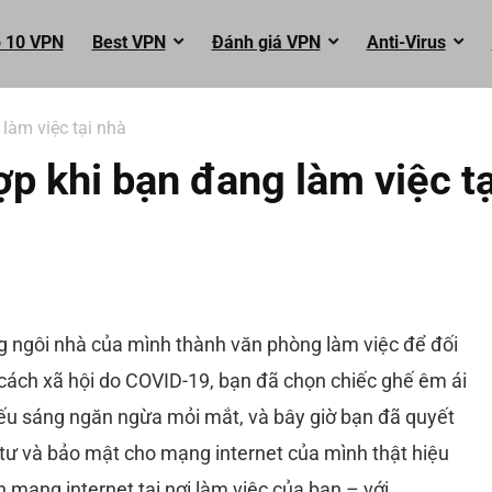
 10 VPN
Best VPN
Đánh giá VPN
Anti-Virus
làm việc tại nhà
 khi bạn đang làm việc tạ
g ngôi nhà của mình thành văn phòng làm việc để đối
cách xã hội do COVID-19, bạn đã chọn chiếc ghế êm ái
ếu sáng ngăn ngừa mỏi mắt, và bây giờ bạn đã quyết
 tư và bảo mật cho mạng internet của mình thật hiệu
h mạng internet tại nơi làm việc của bạn – với