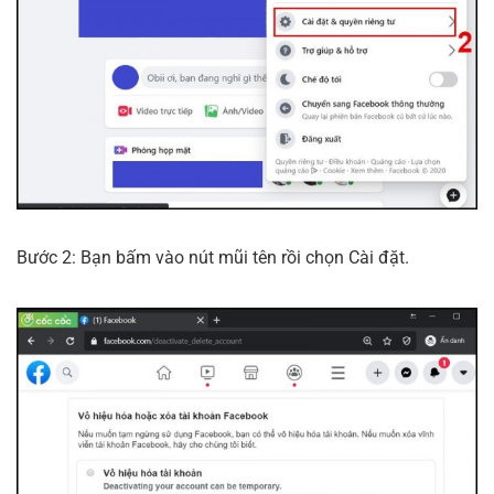
Bước 2: Bạn bấm vào nút mũi tên rồi chọn Cài đặt.