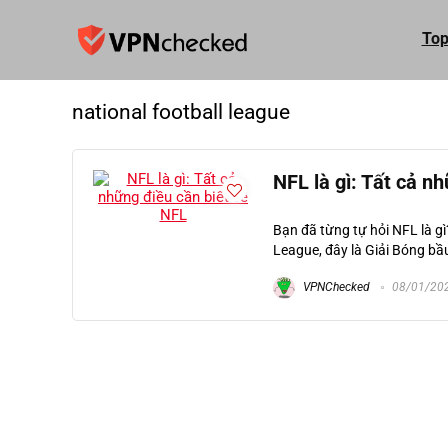
Top
national football league
NFL là gì: Tất cả n
Bạn đã từng tự hỏi NFL là gì
League, đây là Giải Bóng bầ
VPNChecked
08/01/20