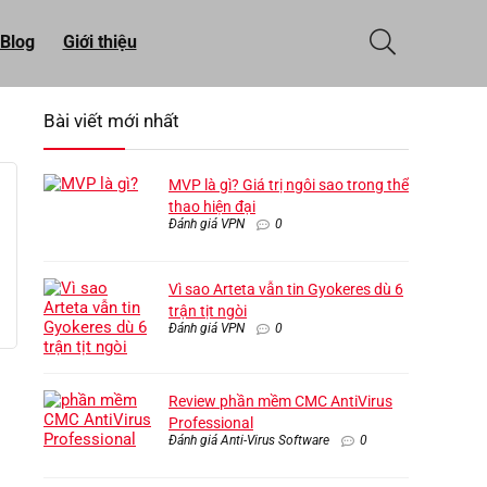
Blog
Giới thiệu
Bài viết mới nhất
MVP là gì? Giá trị ngôi sao trong thể
thao hiện đại
Đánh giá VPN
0
Vì sao Arteta vẫn tin Gyokeres dù 6
trận tịt ngòi
Đánh giá VPN
0
Review phần mềm CMC AntiVirus
Professional
Đánh giá Anti-Virus Software
0