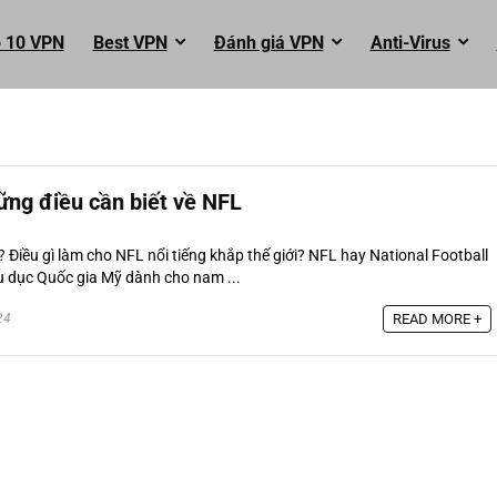
 10 VPN
Best VPN
Đánh giá VPN
Anti-Virus
hững điều cần biết về NFL
? Điều gì làm cho NFL nổi tiếng khắp thế giới? NFL hay National Football
u dục Quốc gia Mỹ dành cho nam ...
24
READ MORE +