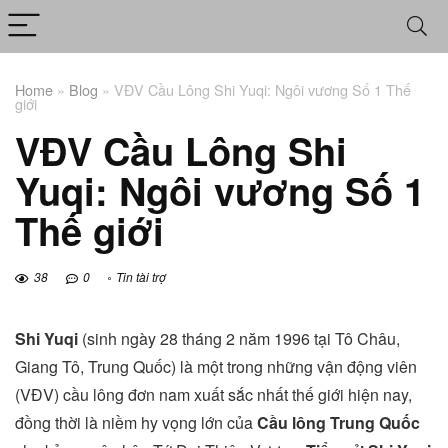
Home
»
Blog
»
VĐV Cầu Lông Shi Yuqi: Ngôi vương Số 1 Thế
giới
VĐV Cầu Lông Shi
Yuqi: Ngôi vương Số 1
Thế giới
38
0
Tin tài trợ
Shi Yuqi
(sinh ngày 28 tháng 2 năm 1996 tại Tô Châu,
Giang Tô, Trung Quốc) là một trong những vận động viên
(VĐV) cầu lông đơn nam xuất sắc nhất thế giới hiện nay,
đồng thời là niềm hy vọng lớn của
Cầu lông Trung Quốc