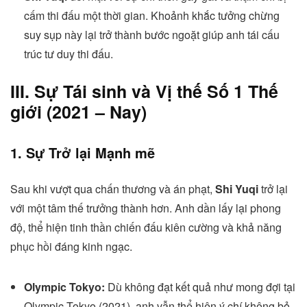
cấm thi đấu một thời gian. Khoảnh khắc tưởng chừng
suy sụp này lại trở thành bước ngoặt giúp anh tái cấu
trúc tư duy thi đấu.
III. Sự Tái sinh và Vị thế
Số 1 Thế
giới
(2021 – Nay)
1. Sự Trở lại Mạnh mẽ
Sau khi vượt qua chấn thương và án phạt,
Shi Yuqi
trở lại
với một tâm thế trưởng thành hơn. Anh dần lấy lại phong
độ, thể hiện tinh thần chiến đấu kiên cường và khả năng
phục hồi đáng kinh ngạc.
Olympic Tokyo:
Dù không đạt kết quả như mong đợi tại
Olympic Tokyo (2021), anh vẫn thể hiện ý chí không bỏ