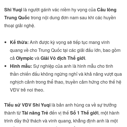
Shi Yuqi
là người gánh vác niềm hy vọng của
Cầu lông
Trung Quốc
trong nội dung đơn nam sau khi các huyền
thoại giải nghệ.
Kế thừa:
Anh được kỳ vọng sẽ tiếp tục mang vinh
quang về cho Trung Quốc tại các giải đấu lớn, bao gồm
cả
Olympic
và
Giải Vô địch Thế giới
.
Hình mẫu:
Sự nghiệp của anh là hình mẫu cho tinh
thần chiến đấu không ngừng nghỉ và khả năng vượt qua
nghịch cảnh trong thể thao, truyền cảm hứng cho thế hệ
VĐV trẻ noi theo.
Tiểu sử VĐV Shi Yuqi
là bản anh hùng ca về sự trưởng
thành từ
Tài năng Trẻ
đến vị thế
Số 1 Thế giới
, một hành
trình đầy thử thách và vinh quang, khẳng định anh là một