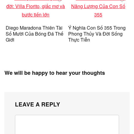
Diego Maradona Thiên Tài
Ý Nghĩa Con Số 355 Trong
Số Mười Của Bóng Đá Thế
Phong Thủy Và Đời Sống
Giới
Thực Tiễn
We will be happy to hear your thoughts
LEAVE A REPLY