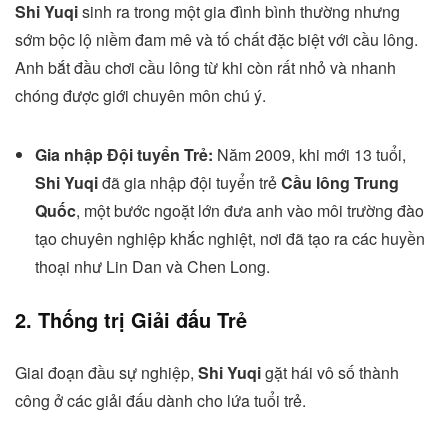
Shi Yuqi
sinh ra trong một gia đình bình thường nhưng
sớm bộc lộ niềm đam mê và tố chất đặc biệt với cầu lông.
Anh bắt đầu chơi cầu lông từ khi còn rất nhỏ và nhanh
chóng được giới chuyên môn chú ý.
Gia nhập Đội tuyển Trẻ:
Năm 2009, khi mới 13 tuổi,
Shi Yuqi
đã gia nhập đội tuyển trẻ
Cầu lông Trung
Quốc
, một bước ngoặt lớn đưa anh vào môi trường đào
tạo chuyên nghiệp khắc nghiệt, nơi đã tạo ra các huyền
thoại như Lin Dan và Chen Long.
2. Thống trị Giải đấu Trẻ
Giai đoạn đầu sự nghiệp,
Shi Yuqi
gặt hái vô số thành
công ở các giải đấu dành cho lứa tuổi trẻ.