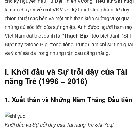
cho kỷ nguyên hậu Tứ Đại Thiên Vương.
Tiểu sử Shi Yuqi
là câu chuyện về một VĐV với kỹ thuật siêu phàm, tư duy
chiến thuật sắc bén và một tinh thần kiên cường vượt qua
những cú sốc lớn của sự nghiệp. Anh được người hâm mộ
Việt Nam đặt biệt danh là
“Thạch Bịp”
(do biệt danh “Shi
Bip” hay “Stone Bip” trong tiếng Trung), ám chỉ sự tinh quái
và ý chí sắt đá trong những trận cầu căng thẳng.
I. Khởi đầu và Sự trỗi dậy của
Tài
năng Trẻ
(1996 – 2016)
1. Xuất thân và Những Năm Tháng Đầu tiên
Khởi đầu và Sự trỗi dậy của Tài năng Trẻ Shi Yuqi.