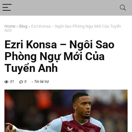
Home
»
Blog
»
Ezri Konsa – Ngôi Sao Phòng Ngự Mới Của Tuyển
Anh
Ezri Konsa – Ngôi Sao
Phòng Ngự Mới Của
Tuyển Anh
31
0
Tin tài trợ