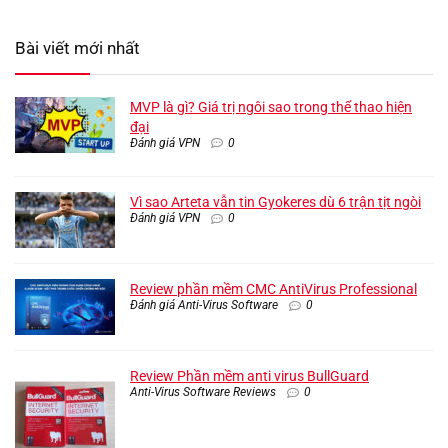
Bài viết mới nhất
MVP là gì? Giá trị ngôi sao trong thể thao hiện
đại
Đánh giá VPN
0
Vì sao Arteta vẫn tin Gyokeres dù 6 trận tịt ngòi
Đánh giá VPN
0
Review phần mềm CMC AntiVirus Professional
Đánh giá Anti-Virus Software
0
Review Phần mềm anti virus BullGuard
Anti-Virus Software Reviews
0