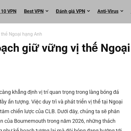
 10 VPN
Best VPN
Đánh giá VPN
Anti-Virus
 thế Ngoại hạng Anh
ạch giữ vững vị thế Ngoại
ng khẳng định vị trí quan trọng trong làng bóng đá
y ấn tượng. Việc duy trì và phát triển vị thế tại Ngoại
 tâm chiến lược của CLB. Dưới đây, chúng ta sẽ phân
triển của Bournemouth trong năm 2026, những thách
g như kế hoạch tương lai mà đội bóng đang hướng tới.