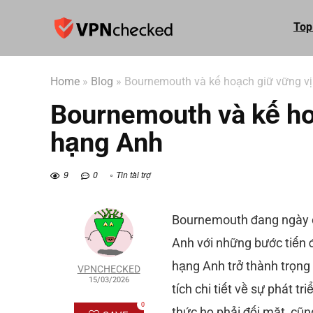
Top
Home
»
Blog
»
Bournemouth và kế hoạch giữ vững vị
Bournemouth và kế ho
hạng Anh
9
0
Tin tài trợ
Bournemouth đang ngày cà
Anh với những bước tiến đầ
hạng Anh trở thành trọng
VPNCHECKED
15/03/2026
tích chi tiết về sự phát 
0
thức họ phải đối mặt, cũn