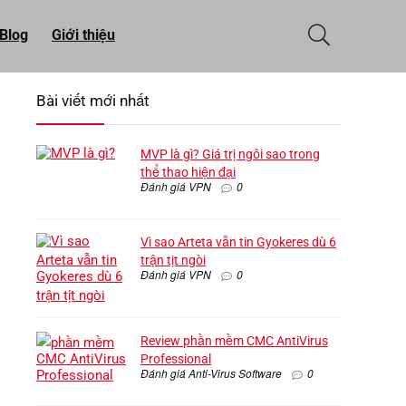
Blog
Giới thiệu
Bài viết mới nhất
MVP là gì? Giá trị ngôi sao trong
thể thao hiện đại
Đánh giá VPN
0
Vì sao Arteta vẫn tin Gyokeres dù 6
trận tịt ngòi
Đánh giá VPN
0
Review phần mềm CMC AntiVirus
Professional
Đánh giá Anti-Virus Software
0