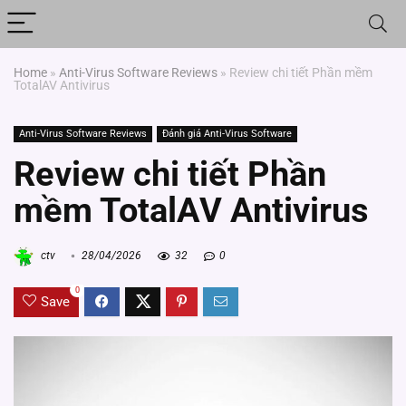
Home
»
Anti-Virus Software Reviews
»
Review chi tiết Phần mềm
TotalAV Antivirus
Anti-Virus Software Reviews
Đánh giá Anti-Virus Software
Review chi tiết Phần
mềm TotalAV Antivirus
ctv
28/04/2026
32
0
0
Save