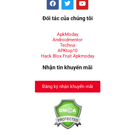
Đối tác của chúng tôi
ApkModay
Androidmentor
Techvui
APKtop10
Hack Blox Fruit Apkmoday
Nhận tin khuyến mãi
Đăng ký nhận khuyến mãi