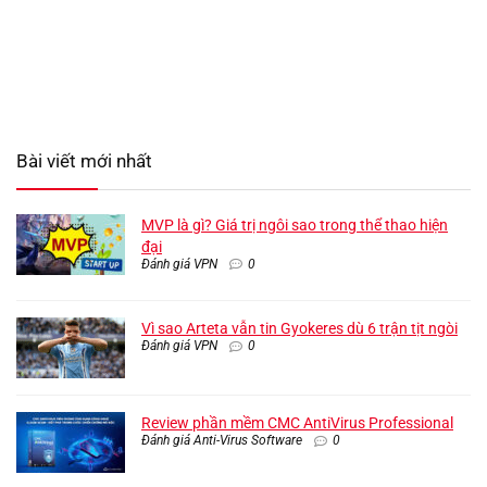
Bài viết mới nhất
MVP là gì? Giá trị ngôi sao trong thể thao hiện
đại
Đánh giá VPN
0
Vì sao Arteta vẫn tin Gyokeres dù 6 trận tịt ngòi
Đánh giá VPN
0
Review phần mềm CMC AntiVirus Professional
Đánh giá Anti-Virus Software
0